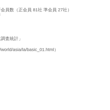
員数（正会員 81社 準会員 27社）
所
数調査統計」
p/world/asia/la/basic_01.html
）
▶業務サポート
進出手続き・現地営業支援
現地視察・企業訪問