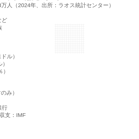
3万人（2024年、出所：ラオス統計センター）
など
族
米ドル）
ル）
％）
財のみ）
銀行
収支：IMF