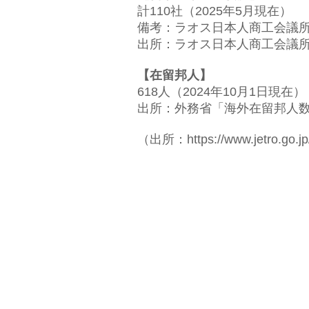
計110社（2025年5月現在）
備考：ラオス日本人商工会議所会
出所：ラオス日本人商工会議
【在留邦人】
618人（2024年10月1日現在）
出所：外務省「海外在留邦人
（出所：
https://www.jetro.go.j
▶市場調査
企業実態調査
販売実態調査