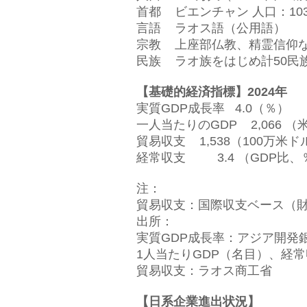
首都 ビエンチャン 人口：10
言語 ラオス語（公用語）
宗教 上座部仏教、精霊信仰
民族 ラオ族をはじめ計50民
【基礎的経済指標】2024
年
実質GDP成長率 4.0（％）
一人当たりのGDP 2,066 （
貿易収支 1,538（100万米ド
経常収支 3.4 （GDP比、
注：
貿易収支：国際収支ベース（
出所：
実質GDP成長率：アジア開発
1人当たりGDP（名目）、経常
貿易収支：ラオス商工省
【日系企業進出状況】